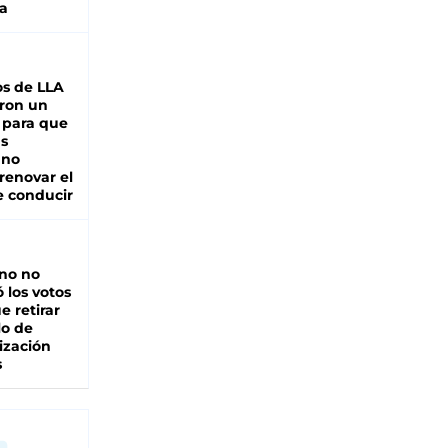
a
s de LLA
ron un
 para que
as
 no
renovar el
e conducir
rno no
 los votos
e retirar
lo de
ización
s