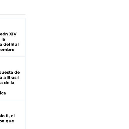
León XIV
 la
 del 8 al
viembre
puesta de
 a Brasil
ja de la
ica
o II, el
pa que