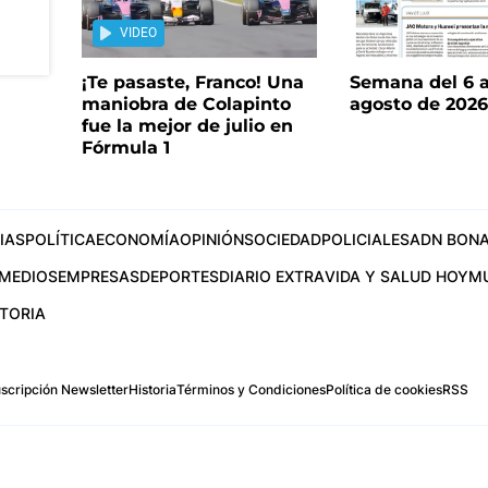
VIDEO
¡Te pasaste, Franco! Una
Semana del 6 a
maniobra de Colapinto
agosto de 202
fue la mejor de julio en
Fórmula 1
IAS
POLÍTICA
ECONOMÍA
OPINIÓN
SOCIEDAD
POLICIALES
ADN BONA
MEDIOS
EMPRESAS
DEPORTES
DIARIO EXTRA
VIDA Y SALUD HOY
M
STORIA
scripción Newsletter
Historia
Términos y Condiciones
Política de cookies
RSS
.com