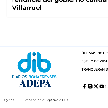
Villarruel
ÚLTIMAS NOTIC
ESTILO DE VIDA
TRANQUERA
HI
Su
Agencia DIB - Fecha de Inicio: Septiembre 1993
Contactos:
publicidad@dib.com.ar
/
vpignaton@dib.com.ar
/
avisosdib@gmail