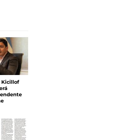
Kicillof
erá
tendente
ne