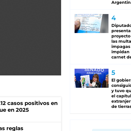
Argentin
Diputado
presenta
proyecto
las mult
impagas
impidan 
carnet d
El gobie
consiguió
y tuvo qu
el capítu
extranjer
212 casos positivos en
de tierra
que en 2025
as reglas