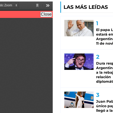
LAS MÁS LEÍDAS
El papa 
estará en
Argentina
11 de no
Dura res
Argentina
a la reba
relación
diplomát
Juan Pabl
único pa
llegó a la