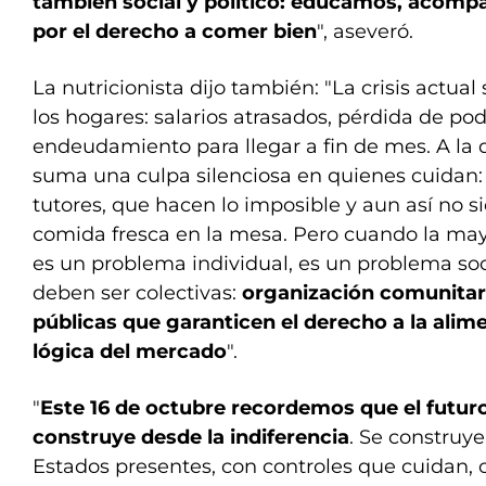
también social y político: educamos, acom
por el derecho a comer bien
", aseveró.
La nutricionista dijo también: "La crisis actual
los hogares: salarios atrasados, pérdida de pod
endeudamiento para llegar a fin de mes. A la d
suma una culpa silenciosa en quienes cuidan:
tutores, que hacen lo imposible y aun así no 
comida fresca en la mesa. Pero cuando la may
es un problema individual, es un problema soc
deben ser colectivas:
organización comunitari
públicas que garanticen el derecho a la alim
lógica del mercado
".
"
Este 16 de octubre recordemos que el futuro
construye desde la indiferencia
. Se construy
Estados presentes, con controles que cuidan,