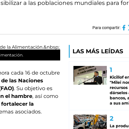
bilizar a las poblaciones mundiales para fort
Para compartir:
LAS MÁS LEÍDAS
limentación.
ra cada 16 de octubre
Kicillof e
 de las Naciones
"Milei no
recursos
 (FAO)
. Su objetivo es
dárselos 
on el hambre
, así como
bancos, a
a sus am
fortalecer la
lemas asociados.
La produ