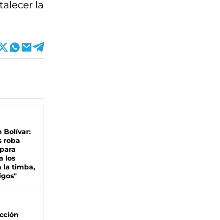
alecer la
n Bolívar:
s roba
 para
a los
 la timba,
igos"
cción