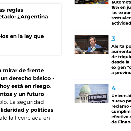
automotr
16% en ju
as reglas
las expo
uetado: ¿Argentina
sostuvier
activida
os en la ley que
Alerta po
aumento
de triqui
desde la
exigen "c
a mirar de frente
a provinc
 un derecho básico -
hoy está en riesgo
.
ntos y un futuro
Universi
nuevo pa
solo. La seguridad
reclamo 
lidaridad y políticas
cumplim
efectivo 
aló la licenciada en
de Finan