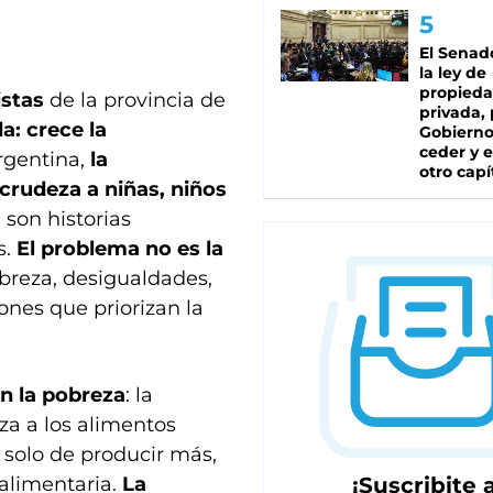
El Senad
la ley de
propied
istas
de la provincia de
privada, 
a: crece la
Gobierno
ceder y e
Argentina,
la
otro capí
crudeza a niñas, niños
- son historias
s.
El problema no es la
obreza, desigualdades,
ones que priorizan la
n la pobreza
: la
za a los alimentos
a solo de producir más,
 alimentaria.
La
¡Suscribite a