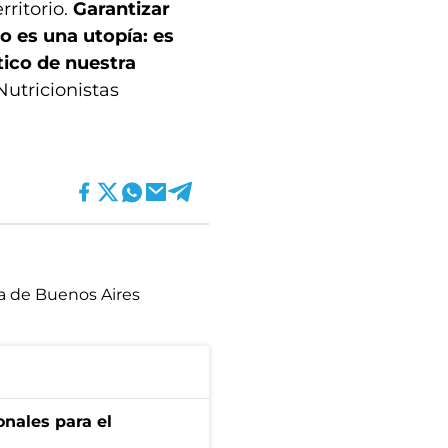
ritorio.
Garantizar
o es una utopía: es
tico de nuestra
Nutricionistas
ia de Buenos Aires
onales para el