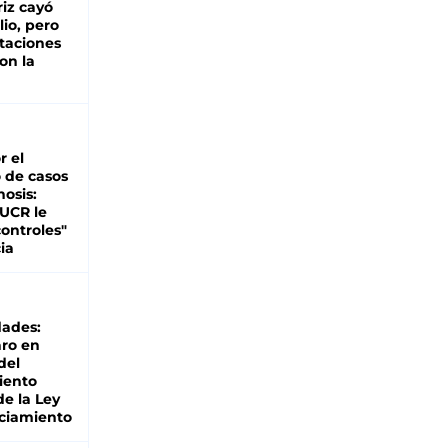
iz cayó
lio, pero
rtaciones
on la
d
r el
 de casos
nosis:
 UCR le
ontroles"
ia
dades:
ro en
del
iento
de la Ley
ciamiento