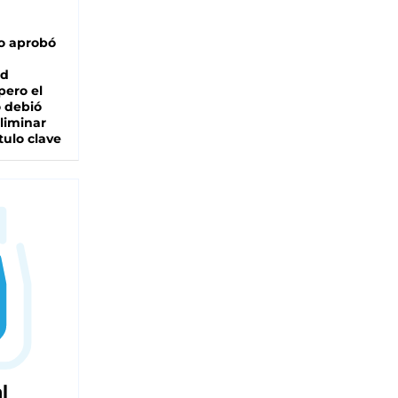
o aprobó
ad
pero el
 debió
liminar
tulo clave
l