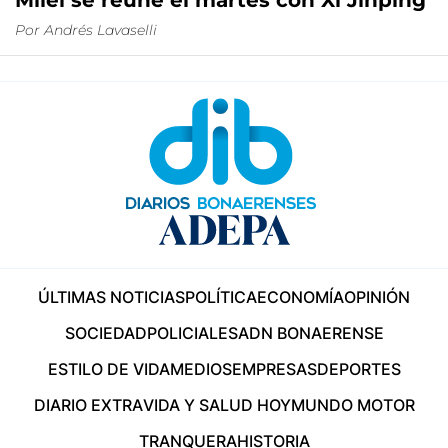
Milei se reúne el martes con Xi Jinping
Por
Andrés Lavaselli
ÚLTIMAS NOTICIAS
POLÍTICA
ECONOMÍA
OPINIÓN
SOCIEDAD
POLICIALES
ADN BONAERENSE
ESTILO DE VIDA
MEDIOS
EMPRESAS
DEPORTES
DIARIO EXTRA
VIDA Y SALUD HOY
MUNDO MOTOR
TRANQUERA
HISTORIA