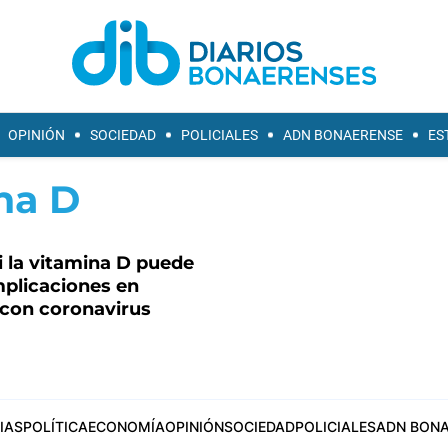
OPINIÓN
SOCIEDAD
POLICIALES
ADN BONAERENSE
ES
na D
i la vitamina D puede
mplicaciones en
 con coronavirus
IAS
POLÍTICA
ECONOMÍA
OPINIÓN
SOCIEDAD
POLICIALES
ADN BONA