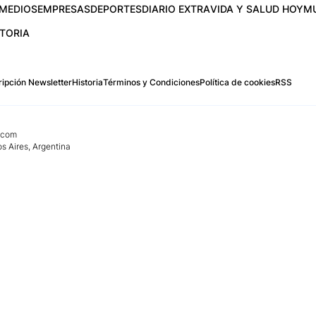
MEDIOS
EMPRESAS
DEPORTES
DIARIO EXTRA
VIDA Y SALUD HOY
M
STORIA
ipción Newsletter
Historia
Términos y Condiciones
Política de cookies
RSS
.com
os Aires, Argentina