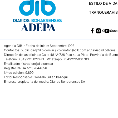
ESTILO DE VIDA
TRANQUERA
HI
X
Suscr
Agencia DIB - Fecha de Inicio: Septiembre 1993
Contactos:
publicidad@dib.com.ar
/
vpignaton@dib.com.ar
/
avisosdib@gmail
Dirección de las oficinas: Calle 48 Nº 726 Piso 4, La Plata; Provincia de Buen
Teléfono: +5492215022421 - Whatsapp: +5492215031783
Email:
administracion@dib.com.ar
Registro DNDA Nº 32644856
Nº de edición: 9.890
Editor Responsable: Gonzalo Julián Irazoqui
Empresa propietaria del medio: Diarios Bonaerenses SA