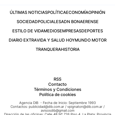
ÚLTIMAS NOTICIAS
POLÍTICA
ECONOMÍA
OPINIÓN
SOCIEDAD
POLICIALES
ADN BONAERENSE
ESTILO DE VIDA
MEDIOS
EMPRESAS
DEPORTES
DIARIO EXTRA
VIDA Y SALUD HOY
MUNDO MOTOR
TRANQUERA
HISTORIA
RSS
Contacto
Términos y Condiciones
Política de cookies
Agencia DIB - Fecha de Inicio: Septiembre 1993
Contactos:
publicidad@dib.com.ar
/
vpignaton@dib.com.ar
/
avisosdib@gmail.com
Dirección de las oficinas: Calle 48 Nº 726 Piso 4, La Plata; Provincia