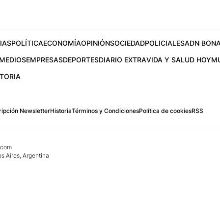
IAS
POLÍTICA
ECONOMÍA
OPINIÓN
SOCIEDAD
POLICIALES
ADN BONA
MEDIOS
EMPRESAS
DEPORTES
DIARIO EXTRA
VIDA Y SALUD HOY
M
STORIA
ipción Newsletter
Historia
Términos y Condiciones
Política de cookies
RSS
.com
os Aires, Argentina