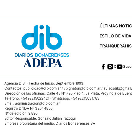
ÚLTIMAS NOTIC
ESTILO DE VIDA
TRANQUERA
HI
X
Suscr
Agencia DIB - Fecha de Inicio: Septiembre 1993
Contactos:
publicidad@dib.com.ar
/
vpignaton@dib.com.ar
/
avisosdib@gmail
Dirección de las oficinas: Calle 48 Nº 726 Piso 4, La Plata; Provincia de Buen
Teléfono: +5492215022421 - Whatsapp: +5492215031783
Email:
administracion@dib.com.ar
Registro DNDA Nº 32644856
Nº de edición: 9.890
Editor Responsable: Gonzalo Julián Irazoqui
Empresa propietaria del medio: Diarios Bonaerenses SA