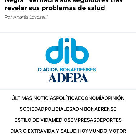
Negra” Vernaci a sus seguidores tras
revelar sus problemas de salud
Por
Andrés Lavaselli
ÚLTIMAS NOTICIAS
POLÍTICA
ECONOMÍA
OPINIÓN
SOCIEDAD
POLICIALES
ADN BONAERENSE
ESTILO DE VIDA
MEDIOS
EMPRESAS
DEPORTES
DIARIO EXTRA
VIDA Y SALUD HOY
MUNDO MOTOR