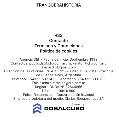
TRANQUERA
HISTORIA
RSS
Contacto
Términos y Condiciones
Política de cookies
Agencia DIB - Fecha de Inicio: Septiembre 1993
Contactos:
publicidad@dib.com.ar
/
vpignaton@dib.com.ar
/
avisosdib@gmail.com
Dirección de las oficinas: Calle 48 Nº 726 Piso 4, La Plata; Provincia
de Buenos Aires, Argentina
Teléfono: +5492215022421 - Whatsapp: +5492215031783
Email:
administracion@dib.com.ar
Registro DNDA Nº 32644856
Nº de edición: 9.890
Editor Responsable: Gonzalo Julián Irazoqui
Empresa propietaria del medio: Diarios Bonaerenses SA