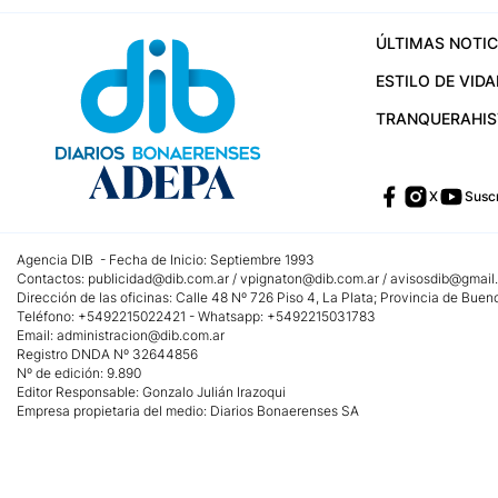
ÚLTIMAS NOTIC
ESTILO DE VIDA
TRANQUERA
HI
X
Suscr
Agencia DIB - Fecha de Inicio: Septiembre 1993
Contactos:
publicidad@dib.com.ar
/
vpignaton@dib.com.ar
/
avisosdib@gmail
Dirección de las oficinas: Calle 48 Nº 726 Piso 4, La Plata; Provincia de Buen
Teléfono: +5492215022421 - Whatsapp: +5492215031783
Email:
administracion@dib.com.ar
Registro DNDA Nº 32644856
Nº de edición: 9.890
Editor Responsable: Gonzalo Julián Irazoqui
Empresa propietaria del medio: Diarios Bonaerenses SA