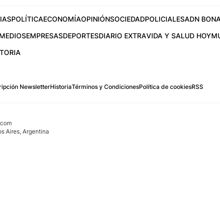
IAS
POLÍTICA
ECONOMÍA
OPINIÓN
SOCIEDAD
POLICIALES
ADN BONA
MEDIOS
EMPRESAS
DEPORTES
DIARIO EXTRA
VIDA Y SALUD HOY
M
STORIA
ipción Newsletter
Historia
Términos y Condiciones
Política de cookies
RSS
.com
os Aires, Argentina