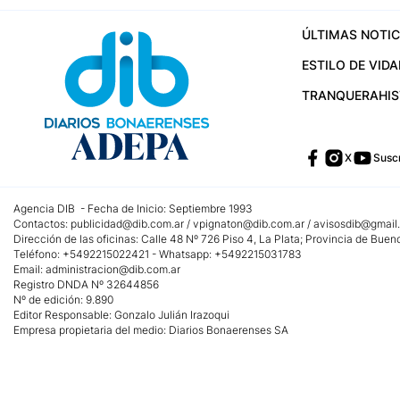
ÚLTIMAS NOTIC
ESTILO DE VIDA
TRANQUERA
HI
X
Suscr
Agencia DIB - Fecha de Inicio: Septiembre 1993
Contactos:
publicidad@dib.com.ar
/
vpignaton@dib.com.ar
/
avisosdib@gmail
Dirección de las oficinas: Calle 48 Nº 726 Piso 4, La Plata; Provincia de Buen
Teléfono: +5492215022421 - Whatsapp: +5492215031783
Email:
administracion@dib.com.ar
Registro DNDA Nº 32644856
Nº de edición: 9.890
Editor Responsable: Gonzalo Julián Irazoqui
Empresa propietaria del medio: Diarios Bonaerenses SA