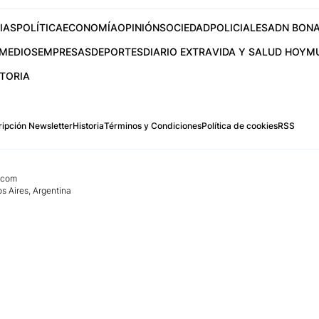
IAS
POLÍTICA
ECONOMÍA
OPINIÓN
SOCIEDAD
POLICIALES
ADN BONA
MEDIOS
EMPRESAS
DEPORTES
DIARIO EXTRA
VIDA Y SALUD HOY
M
STORIA
ipción Newsletter
Historia
Términos y Condiciones
Política de cookies
RSS
.com
os Aires, Argentina