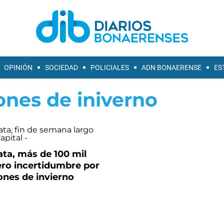
OPINIÓN
SOCIEDAD
POLICIALES
ADN BONAERENSE
ES
ones de iniverno
ata, más de 100 mil
ero incertidumbre por
ones de invierno