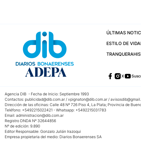
ÚLTIMAS NOTIC
ESTILO DE VIDA
TRANQUERA
HI
X
Suscr
Agencia DIB - Fecha de Inicio: Septiembre 1993
Contactos:
publicidad@dib.com.ar
/
vpignaton@dib.com.ar
/
avisosdib@gmail
Dirección de las oficinas: Calle 48 Nº 726 Piso 4, La Plata; Provincia de Buen
Teléfono: +5492215022421 - Whatsapp: +5492215031783
Email:
administracion@dib.com.ar
Registro DNDA Nº 32644856
Nº de edición: 9.890
Editor Responsable: Gonzalo Julián Irazoqui
Empresa propietaria del medio: Diarios Bonaerenses SA