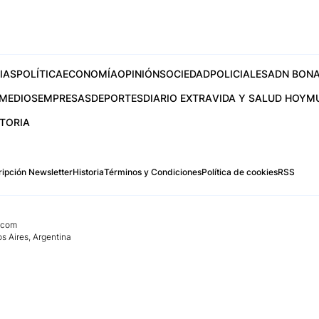
IAS
POLÍTICA
ECONOMÍA
OPINIÓN
SOCIEDAD
POLICIALES
ADN BONA
MEDIOS
EMPRESAS
DEPORTES
DIARIO EXTRA
VIDA Y SALUD HOY
M
STORIA
ipción Newsletter
Historia
Términos y Condiciones
Política de cookies
RSS
.com
os Aires, Argentina