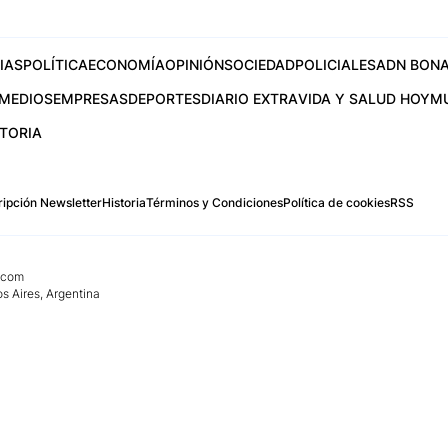
IAS
POLÍTICA
ECONOMÍA
OPINIÓN
SOCIEDAD
POLICIALES
ADN BONA
MEDIOS
EMPRESAS
DEPORTES
DIARIO EXTRA
VIDA Y SALUD HOY
M
STORIA
ipción Newsletter
Historia
Términos y Condiciones
Política de cookies
RSS
.com
os Aires, Argentina