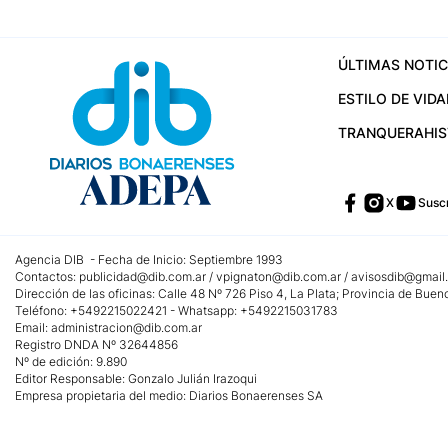
ÚLTIMAS NOTIC
ESTILO DE VIDA
TRANQUERA
HI
X
Suscr
Agencia DIB - Fecha de Inicio: Septiembre 1993
Contactos:
publicidad@dib.com.ar
/
vpignaton@dib.com.ar
/
avisosdib@gmail
Dirección de las oficinas: Calle 48 Nº 726 Piso 4, La Plata; Provincia de Buen
Teléfono: +5492215022421 - Whatsapp: +5492215031783
Email:
administracion@dib.com.ar
Registro DNDA Nº 32644856
Nº de edición: 9.890
Editor Responsable: Gonzalo Julián Irazoqui
Empresa propietaria del medio: Diarios Bonaerenses SA