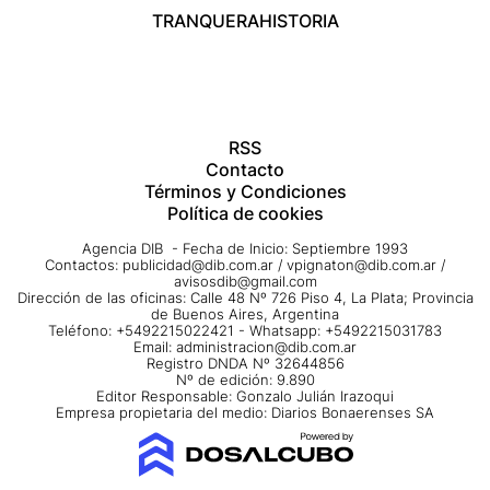
TRANQUERA
HISTORIA
RSS
Contacto
Términos y Condiciones
Política de cookies
Agencia DIB - Fecha de Inicio: Septiembre 1993
Contactos:
publicidad@dib.com.ar
/
vpignaton@dib.com.ar
/
avisosdib@gmail.com
Dirección de las oficinas: Calle 48 Nº 726 Piso 4, La Plata; Provincia
de Buenos Aires, Argentina
Teléfono: +5492215022421 - Whatsapp: +5492215031783
Email:
administracion@dib.com.ar
Registro DNDA Nº 32644856
Nº de edición: 9.890
Editor Responsable: Gonzalo Julián Irazoqui
Empresa propietaria del medio: Diarios Bonaerenses SA