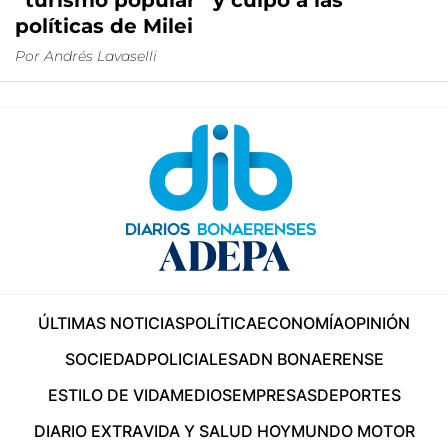
“turismo popular” y culpó a las
políticas de Milei
Por
Andrés Lavaselli
ÚLTIMAS NOTICIAS
POLÍTICA
ECONOMÍA
OPINIÓN
SOCIEDAD
POLICIALES
ADN BONAERENSE
ESTILO DE VIDA
MEDIOS
EMPRESAS
DEPORTES
DIARIO EXTRA
VIDA Y SALUD HOY
MUNDO MOTOR