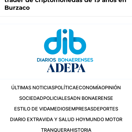
trader de criptomonedas de 19 años en
Burzaco
ÚLTIMAS NOTICIAS
POLÍTICA
ECONOMÍA
OPINIÓN
SOCIEDAD
POLICIALES
ADN BONAERENSE
ESTILO DE VIDA
MEDIOS
EMPRESAS
DEPORTES
DIARIO EXTRA
VIDA Y SALUD HOY
MUNDO MOTOR
TRANQUERA
HISTORIA