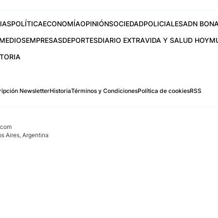
IAS
POLÍTICA
ECONOMÍA
OPINIÓN
SOCIEDAD
POLICIALES
ADN BONA
MEDIOS
EMPRESAS
DEPORTES
DIARIO EXTRA
VIDA Y SALUD HOY
M
STORIA
ipción Newsletter
Historia
Términos y Condiciones
Política de cookies
RSS
.com
os Aires, Argentina