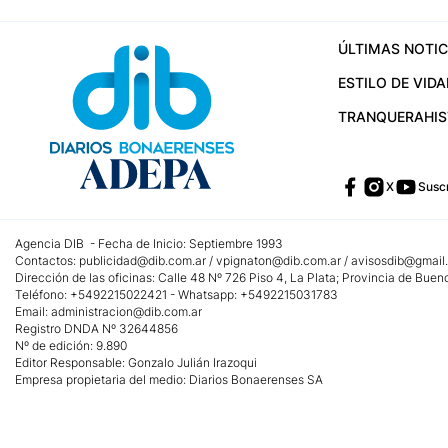
ÚLTIMAS NOTIC
ESTILO DE VIDA
TRANQUERA
HI
X
Suscr
Agencia DIB - Fecha de Inicio: Septiembre 1993
Contactos:
publicidad@dib.com.ar
/
vpignaton@dib.com.ar
/
avisosdib@gmail
Dirección de las oficinas: Calle 48 Nº 726 Piso 4, La Plata; Provincia de Buen
Teléfono: +5492215022421 - Whatsapp: +5492215031783
Email:
administracion@dib.com.ar
Registro DNDA Nº 32644856
Nº de edición: 9.890
Editor Responsable: Gonzalo Julián Irazoqui
Empresa propietaria del medio: Diarios Bonaerenses SA