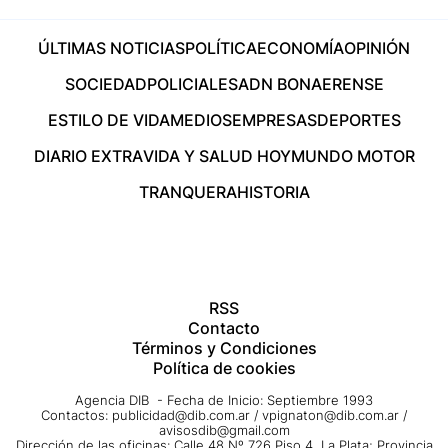
ÚLTIMAS NOTICIAS
POLÍTICA
ECONOMÍA
OPINIÓN
SOCIEDAD
POLICIALES
ADN BONAERENSE
ESTILO DE VIDA
MEDIOS
EMPRESAS
DEPORTES
DIARIO EXTRA
VIDA Y SALUD HOY
MUNDO MOTOR
TRANQUERA
HISTORIA
RSS
Contacto
Términos y Condiciones
Política de cookies
Agencia DIB - Fecha de Inicio: Septiembre 1993
Contactos:
publicidad@dib.com.ar
/
vpignaton@dib.com.ar
/
avisosdib@gmail.com
Dirección de las oficinas: Calle 48 Nº 726 Piso 4, La Plata; Provincia