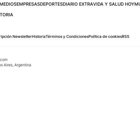
MEDIOS
EMPRESAS
DEPORTES
DIARIO EXTRA
VIDA Y SALUD HOY
M
STORIA
ipción Newsletter
Historia
Términos y Condiciones
Política de cookies
RSS
.com
os Aires, Argentina