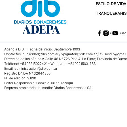
ESTILO DE VIDA
TRANQUERA
HI
X
Suscr
Agencia DIB - Fecha de Inicio: Septiembre 1993
Contactos:
publicidad@dib.com.ar
/
vpignaton@dib.com.ar
/
avisosdib@gmail
Dirección de las oficinas: Calle 48 Nº 726 Piso 4, La Plata; Provincia de Buen
Teléfono: +5492215022421 - Whatsapp: +5492215031783
Email:
administracion@dib.com.ar
Registro DNDA Nº 32644856
Nº de edición: 9.890
Editor Responsable: Gonzalo Julián Irazoqui
Empresa propietaria del medio: Diarios Bonaerenses SA