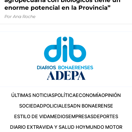
agropecuaria con biológicos tiene un
enorme potencial en la Provincia”
Por
Ana Roche
ÚLTIMAS NOTICIAS
POLÍTICA
ECONOMÍA
OPINIÓN
SOCIEDAD
POLICIALES
ADN BONAERENSE
ESTILO DE VIDA
MEDIOS
EMPRESAS
DEPORTES
DIARIO EXTRA
VIDA Y SALUD HOY
MUNDO MOTOR