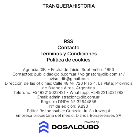
TRANQUERA
HISTORIA
RSS
Contacto
Términos y Condiciones
Política de cookies
Agencia DIB - Fecha de Inicio: Septiembre 1993
Contactos:
publicidad@dib.com.ar
/
vpignaton@dib.com.ar
/
avisosdib@gmail.com
Dirección de las oficinas: Calle 48 Nº 726 Piso 4, La Plata; Provincia
de Buenos Aires, Argentina
Teléfono: +5492215022421 - Whatsapp: +5492215031783
Email:
administracion@dib.com.ar
Registro DNDA Nº 32644856
Nº de edición: 9.890
Editor Responsable: Gonzalo Julián Irazoqui
Empresa propietaria del medio: Diarios Bonaerenses SA