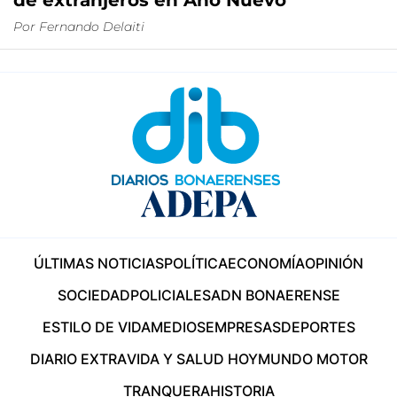
de extranjeros en Año Nuevo
Por
Fernando Delaiti
ÚLTIMAS NOTICIAS
POLÍTICA
ECONOMÍA
OPINIÓN
SOCIEDAD
POLICIALES
ADN BONAERENSE
ESTILO DE VIDA
MEDIOS
EMPRESAS
DEPORTES
DIARIO EXTRA
VIDA Y SALUD HOY
MUNDO MOTOR
TRANQUERA
HISTORIA