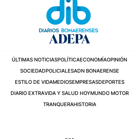
ÚLTIMAS NOTICIAS
POLÍTICA
ECONOMÍA
OPINIÓN
SOCIEDAD
POLICIALES
ADN BONAERENSE
ESTILO DE VIDA
MEDIOS
EMPRESAS
DEPORTES
DIARIO EXTRA
VIDA Y SALUD HOY
MUNDO MOTOR
TRANQUERA
HISTORIA