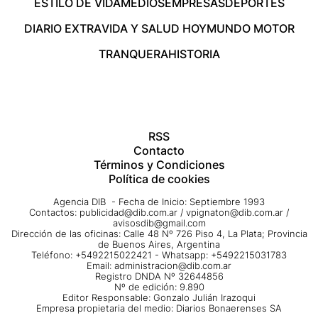
ESTILO DE VIDA
MEDIOS
EMPRESAS
DEPORTES
DIARIO EXTRA
VIDA Y SALUD HOY
MUNDO MOTOR
TRANQUERA
HISTORIA
RSS
Contacto
Términos y Condiciones
Política de cookies
Agencia DIB - Fecha de Inicio: Septiembre 1993
Contactos:
publicidad@dib.com.ar
/
vpignaton@dib.com.ar
/
avisosdib@gmail.com
Dirección de las oficinas: Calle 48 Nº 726 Piso 4, La Plata; Provincia
de Buenos Aires, Argentina
Teléfono: +5492215022421 - Whatsapp: +5492215031783
Email:
administracion@dib.com.ar
Registro DNDA Nº 32644856
Nº de edición: 9.890
Editor Responsable: Gonzalo Julián Irazoqui
Empresa propietaria del medio: Diarios Bonaerenses SA