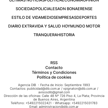
ÚLTIMAS NOTICIAS
POLÍTICA
ECONOMÍA
OPINIÓN
SOCIEDAD
POLICIALES
ADN BONAERENSE
ESTILO DE VIDA
MEDIOS
EMPRESAS
DEPORTES
DIARIO EXTRA
VIDA Y SALUD HOY
MUNDO MOTOR
TRANQUERA
HISTORIA
RSS
Contacto
Términos y Condiciones
Política de cookies
Agencia DIB - Fecha de Inicio: Septiembre 1993
Contactos:
publicidad@dib.com.ar
/
vpignaton@dib.com.ar
/
avisosdib@gmail.com
Dirección de las oficinas: Calle 48 Nº 726 Piso 4, La Plata; Provincia
de Buenos Aires, Argentina
Teléfono: +5492215022421 - Whatsapp: +5492215031783
Email:
administracion@dib.com.ar