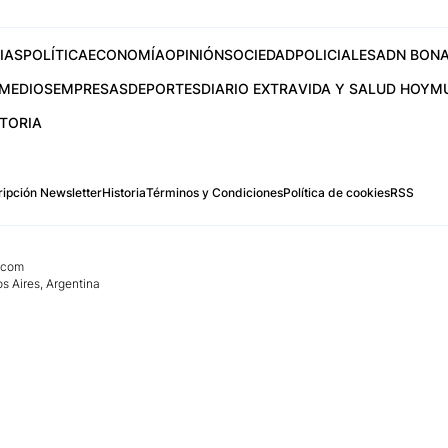
IAS
POLÍTICA
ECONOMÍA
OPINIÓN
SOCIEDAD
POLICIALES
ADN BONA
MEDIOS
EMPRESAS
DEPORTES
DIARIO EXTRA
VIDA Y SALUD HOY
M
STORIA
ipción Newsletter
Historia
Términos y Condiciones
Política de cookies
RSS
.com
os Aires, Argentina