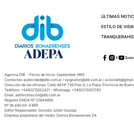
ÚLTIMAS NOTIC
ESTILO DE VIDA
TRANQUERA
HI
X
Suscr
Agencia DIB - Fecha de Inicio: Septiembre 1993
Contactos:
publicidad@dib.com.ar
/
vpignaton@dib.com.ar
/
avisosdib@gmail
Dirección de las oficinas: Calle 48 Nº 726 Piso 4, La Plata; Provincia de Buen
Teléfono: +5492215022421 - Whatsapp: +5492215031783
Email:
administracion@dib.com.ar
Registro DNDA Nº 32644856
Nº de edición: 9.890
Editor Responsable: Gonzalo Julián Irazoqui
Empresa propietaria del medio: Diarios Bonaerenses SA