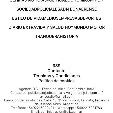
ÚLTIMAS NOTICIAS
POLÍTICA
ECONOMÍA
OPINIÓN
SOCIEDAD
POLICIALES
ADN BONAERENSE
ESTILO DE VIDA
MEDIOS
EMPRESAS
DEPORTES
DIARIO EXTRA
VIDA Y SALUD HOY
MUNDO MOTOR
TRANQUERA
HISTORIA
RSS
Contacto
Términos y Condiciones
Política de cookies
Agencia DIB - Fecha de Inicio: Septiembre 1993
Contactos:
publicidad@dib.com.ar
/
vpignaton@dib.com.ar
/
avisosdib@gmail.com
Dirección de las oficinas: Calle 48 Nº 726 Piso 4, La Plata; Provincia
de Buenos Aires, Argentina
Teléfono: +5492215022421 - Whatsapp: +5492215031783
Email:
administracion@dib.com.ar