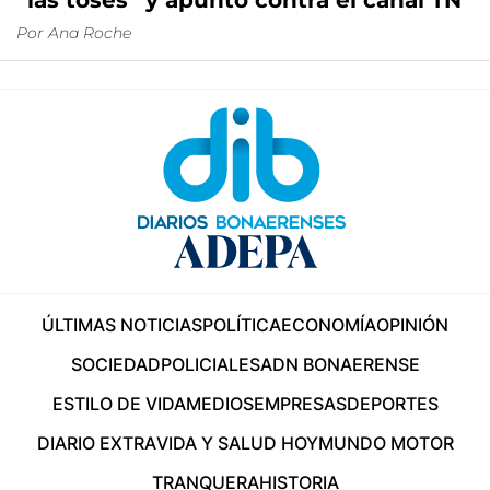
“las toses” y apuntó contra el canal TN
Por
Ana Roche
ÚLTIMAS NOTICIAS
POLÍTICA
ECONOMÍA
OPINIÓN
SOCIEDAD
POLICIALES
ADN BONAERENSE
ESTILO DE VIDA
MEDIOS
EMPRESAS
DEPORTES
DIARIO EXTRA
VIDA Y SALUD HOY
MUNDO MOTOR
TRANQUERA
HISTORIA