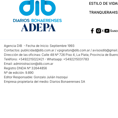
ESTILO DE VIDA
TRANQUERA
HI
X
Suscr
Agencia DIB - Fecha de Inicio: Septiembre 1993
Contactos:
publicidad@dib.com.ar
/
vpignaton@dib.com.ar
/
avisosdib@gmail
Dirección de las oficinas: Calle 48 Nº 726 Piso 4, La Plata; Provincia de Buen
Teléfono: +5492215022421 - Whatsapp: +5492215031783
Email:
administracion@dib.com.ar
Registro DNDA Nº 32644856
Nº de edición: 9.890
Editor Responsable: Gonzalo Julián Irazoqui
Empresa propietaria del medio: Diarios Bonaerenses SA