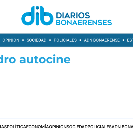
OPINIÓN
SOCIEDAD
POLICIALES
ADN BONAERENSE
ES
dro autocine
IAS
POLÍTICA
ECONOMÍA
OPINIÓN
SOCIEDAD
POLICIALES
ADN BONA