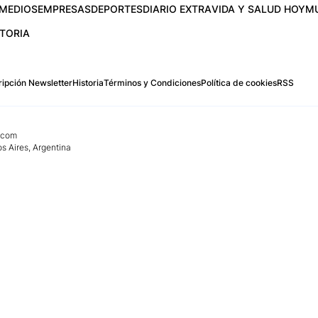
MEDIOS
EMPRESAS
DEPORTES
DIARIO EXTRA
VIDA Y SALUD HOY
M
STORIA
ipción Newsletter
Historia
Términos y Condiciones
Política de cookies
RSS
.com
os Aires, Argentina