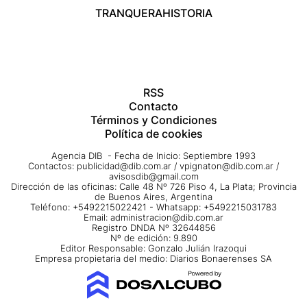
TRANQUERA
HISTORIA
RSS
Contacto
Términos y Condiciones
Política de cookies
Agencia DIB - Fecha de Inicio: Septiembre 1993
Contactos:
publicidad@dib.com.ar
/
vpignaton@dib.com.ar
/
avisosdib@gmail.com
Dirección de las oficinas: Calle 48 Nº 726 Piso 4, La Plata; Provincia
de Buenos Aires, Argentina
Teléfono: +5492215022421 - Whatsapp: +5492215031783
Email:
administracion@dib.com.ar
Registro DNDA Nº 32644856
Nº de edición: 9.890
Editor Responsable: Gonzalo Julián Irazoqui
Empresa propietaria del medio: Diarios Bonaerenses SA