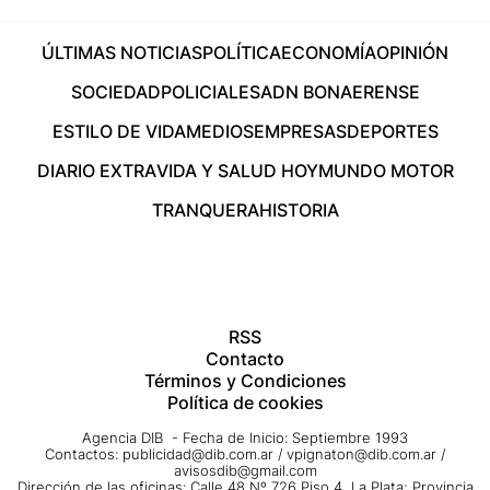
ÚLTIMAS NOTICIAS
POLÍTICA
ECONOMÍA
OPINIÓN
SOCIEDAD
POLICIALES
ADN BONAERENSE
ESTILO DE VIDA
MEDIOS
EMPRESAS
DEPORTES
DIARIO EXTRA
VIDA Y SALUD HOY
MUNDO MOTOR
TRANQUERA
HISTORIA
RSS
Contacto
Términos y Condiciones
Política de cookies
Agencia DIB - Fecha de Inicio: Septiembre 1993
Contactos:
publicidad@dib.com.ar
/
vpignaton@dib.com.ar
/
avisosdib@gmail.com
Dirección de las oficinas: Calle 48 Nº 726 Piso 4, La Plata; Provincia