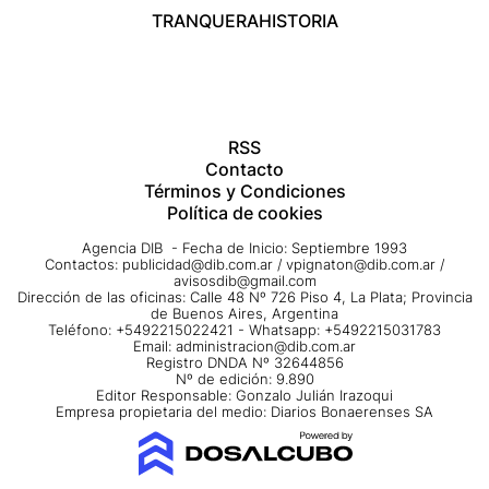
TRANQUERA
HISTORIA
RSS
Contacto
Términos y Condiciones
Política de cookies
Agencia DIB - Fecha de Inicio: Septiembre 1993
Contactos:
publicidad@dib.com.ar
/
vpignaton@dib.com.ar
/
avisosdib@gmail.com
Dirección de las oficinas: Calle 48 Nº 726 Piso 4, La Plata; Provincia
de Buenos Aires, Argentina
Teléfono: +5492215022421 - Whatsapp: +5492215031783
Email:
administracion@dib.com.ar
Registro DNDA Nº 32644856
Nº de edición: 9.890
Editor Responsable: Gonzalo Julián Irazoqui
Empresa propietaria del medio: Diarios Bonaerenses SA