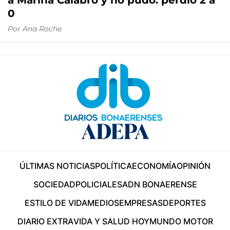
a Marina Calabró y no pudo: perdió 2 a
0
Por
Ana Roche
ÚLTIMAS NOTICIAS
POLÍTICA
ECONOMÍA
OPINIÓN
SOCIEDAD
POLICIALES
ADN BONAERENSE
ESTILO DE VIDA
MEDIOS
EMPRESAS
DEPORTES
DIARIO EXTRA
VIDA Y SALUD HOY
MUNDO MOTOR