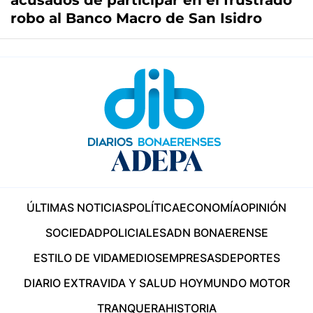
acusados de participar en el frustrado
robo al Banco Macro de San Isidro
ÚLTIMAS NOTICIAS
POLÍTICA
ECONOMÍA
OPINIÓN
SOCIEDAD
POLICIALES
ADN BONAERENSE
ESTILO DE VIDA
MEDIOS
EMPRESAS
DEPORTES
DIARIO EXTRA
VIDA Y SALUD HOY
MUNDO MOTOR
TRANQUERA
HISTORIA