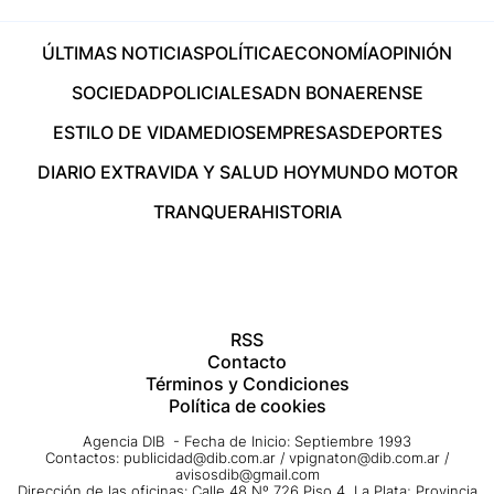
ÚLTIMAS NOTICIAS
POLÍTICA
ECONOMÍA
OPINIÓN
SOCIEDAD
POLICIALES
ADN BONAERENSE
ESTILO DE VIDA
MEDIOS
EMPRESAS
DEPORTES
DIARIO EXTRA
VIDA Y SALUD HOY
MUNDO MOTOR
TRANQUERA
HISTORIA
RSS
Contacto
Términos y Condiciones
Política de cookies
Agencia DIB - Fecha de Inicio: Septiembre 1993
Contactos:
publicidad@dib.com.ar
/
vpignaton@dib.com.ar
/
avisosdib@gmail.com
Dirección de las oficinas: Calle 48 Nº 726 Piso 4, La Plata; Provincia