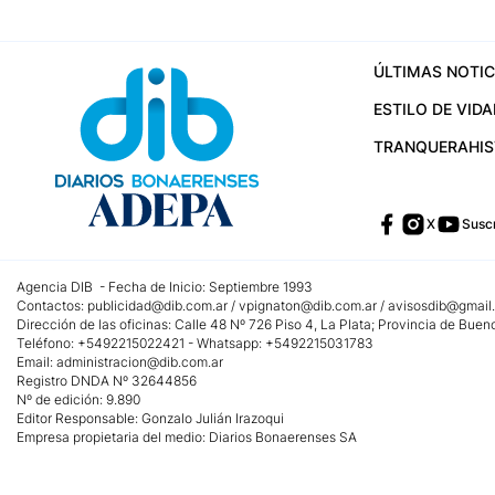
ÚLTIMAS NOTIC
ESTILO DE VIDA
TRANQUERA
HI
X
Suscr
Agencia DIB - Fecha de Inicio: Septiembre 1993
Contactos:
publicidad@dib.com.ar
/
vpignaton@dib.com.ar
/
avisosdib@gmail
Dirección de las oficinas: Calle 48 Nº 726 Piso 4, La Plata; Provincia de Buen
Teléfono: +5492215022421 - Whatsapp: +5492215031783
Email:
administracion@dib.com.ar
Registro DNDA Nº 32644856
Nº de edición: 9.890
Editor Responsable: Gonzalo Julián Irazoqui
Empresa propietaria del medio: Diarios Bonaerenses SA