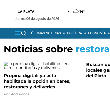
14°
jueves 06 de agosto de 2026
ÚLTIMAS NOTICIAS
POLÍTICA
ECONOMÍA
Noticias sobre
restor
Buscan que
locales g
Propina digital: ya está
del Plata
habilitada la opción en bares,
restoranes y deliveries
Por
Ana Roche