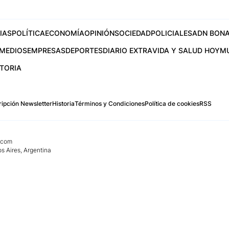
IAS
POLÍTICA
ECONOMÍA
OPINIÓN
SOCIEDAD
POLICIALES
ADN BONA
MEDIOS
EMPRESAS
DEPORTES
DIARIO EXTRA
VIDA Y SALUD HOY
M
STORIA
ipción Newsletter
Historia
Términos y Condiciones
Política de cookies
RSS
.com
os Aires, Argentina