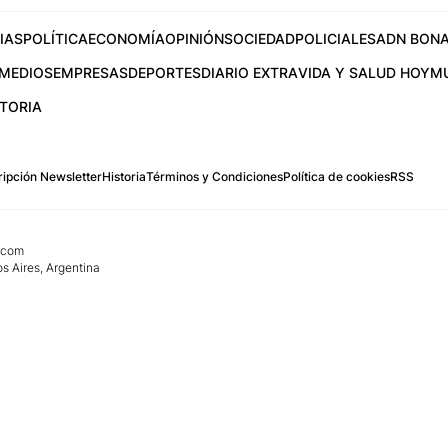
IAS
POLÍTICA
ECONOMÍA
OPINIÓN
SOCIEDAD
POLICIALES
ADN BONA
MEDIOS
EMPRESAS
DEPORTES
DIARIO EXTRA
VIDA Y SALUD HOY
M
STORIA
ipción Newsletter
Historia
Términos y Condiciones
Política de cookies
RSS
.com
os Aires, Argentina