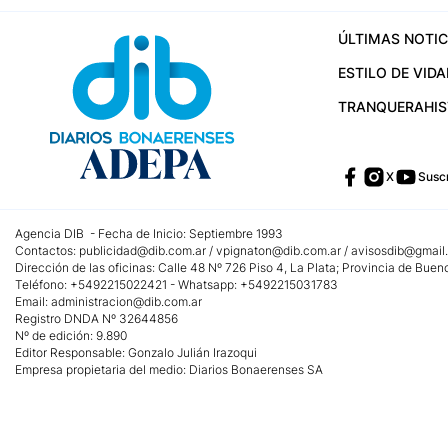
ÚLTIMAS NOTIC
ESTILO DE VIDA
TRANQUERA
HI
X
Suscr
Agencia DIB - Fecha de Inicio: Septiembre 1993
Contactos:
publicidad@dib.com.ar
/
vpignaton@dib.com.ar
/
avisosdib@gmail
Dirección de las oficinas: Calle 48 Nº 726 Piso 4, La Plata; Provincia de Buen
Teléfono: +5492215022421 - Whatsapp: +5492215031783
Email:
administracion@dib.com.ar
Registro DNDA Nº 32644856
Nº de edición: 9.890
Editor Responsable: Gonzalo Julián Irazoqui
Empresa propietaria del medio: Diarios Bonaerenses SA