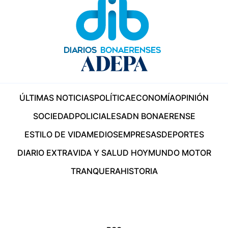
ÚLTIMAS NOTICIAS
POLÍTICA
ECONOMÍA
OPINIÓN
SOCIEDAD
POLICIALES
ADN BONAERENSE
ESTILO DE VIDA
MEDIOS
EMPRESAS
DEPORTES
DIARIO EXTRA
VIDA Y SALUD HOY
MUNDO MOTOR
TRANQUERA
HISTORIA