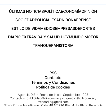
ÚLTIMAS NOTICIAS
POLÍTICA
ECONOMÍA
OPINIÓN
SOCIEDAD
POLICIALES
ADN BONAERENSE
ESTILO DE VIDA
MEDIOS
EMPRESAS
DEPORTES
DIARIO EXTRA
VIDA Y SALUD HOY
MUNDO MOTOR
TRANQUERA
HISTORIA
RSS
Contacto
Términos y Condiciones
Política de cookies
Agencia DIB - Fecha de Inicio: Septiembre 1993
Contactos:
publicidad@dib.com.ar
/
vpignaton@dib.com.ar
/
avisosdib@gmail.com
Dirección de las oficinas: Calle 48 Nº 726 Piso 4, La Plata; Provincia