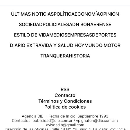
ÚLTIMAS NOTICIAS
POLÍTICA
ECONOMÍA
OPINIÓN
SOCIEDAD
POLICIALES
ADN BONAERENSE
ESTILO DE VIDA
MEDIOS
EMPRESAS
DEPORTES
DIARIO EXTRA
VIDA Y SALUD HOY
MUNDO MOTOR
TRANQUERA
HISTORIA
RSS
Contacto
Términos y Condiciones
Política de cookies
Agencia DIB - Fecha de Inicio: Septiembre 1993
Contactos:
publicidad@dib.com.ar
/
vpignaton@dib.com.ar
/
avisosdib@gmail.com
Dirección de las oficinas: Calle 48 Nº 726 Piso 4, La Plata; Provincia