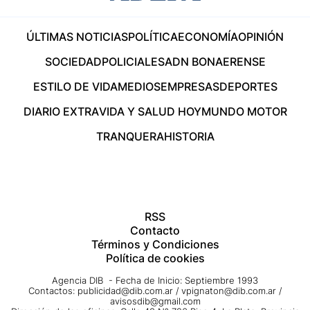
ÚLTIMAS NOTICIAS
POLÍTICA
ECONOMÍA
OPINIÓN
SOCIEDAD
POLICIALES
ADN BONAERENSE
ESTILO DE VIDA
MEDIOS
EMPRESAS
DEPORTES
DIARIO EXTRA
VIDA Y SALUD HOY
MUNDO MOTOR
TRANQUERA
HISTORIA
RSS
Contacto
Términos y Condiciones
Política de cookies
Agencia DIB - Fecha de Inicio: Septiembre 1993
Contactos:
publicidad@dib.com.ar
/
vpignaton@dib.com.ar
/
avisosdib@gmail.com