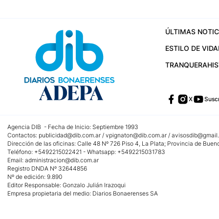
ÚLTIMAS NOTIC
ESTILO DE VIDA
TRANQUERA
HI
X
Suscr
Agencia DIB - Fecha de Inicio: Septiembre 1993
Contactos:
publicidad@dib.com.ar
/
vpignaton@dib.com.ar
/
avisosdib@gmail
Dirección de las oficinas: Calle 48 Nº 726 Piso 4, La Plata; Provincia de Buen
Teléfono: +5492215022421 - Whatsapp: +5492215031783
Email:
administracion@dib.com.ar
Registro DNDA Nº 32644856
Nº de edición: 9.890
Editor Responsable: Gonzalo Julián Irazoqui
Empresa propietaria del medio: Diarios Bonaerenses SA