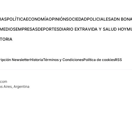
IAS
POLÍTICA
ECONOMÍA
OPINIÓN
SOCIEDAD
POLICIALES
ADN BONA
MEDIOS
EMPRESAS
DEPORTES
DIARIO EXTRA
VIDA Y SALUD HOY
M
STORIA
ipción Newsletter
Historia
Términos y Condiciones
Política de cookies
RSS
.com
os Aires, Argentina