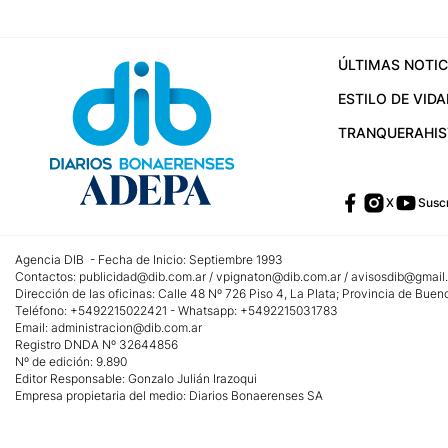
ÚLTIMAS NOTIC
ESTILO DE VIDA
TRANQUERA
HI
X
Suscr
Agencia DIB - Fecha de Inicio: Septiembre 1993
Contactos:
publicidad@dib.com.ar
/
vpignaton@dib.com.ar
/
avisosdib@gmail
Dirección de las oficinas: Calle 48 Nº 726 Piso 4, La Plata; Provincia de Buen
Teléfono: +5492215022421 - Whatsapp: +5492215031783
Email:
administracion@dib.com.ar
Registro DNDA Nº 32644856
Nº de edición: 9.890
Editor Responsable: Gonzalo Julián Irazoqui
Empresa propietaria del medio: Diarios Bonaerenses SA