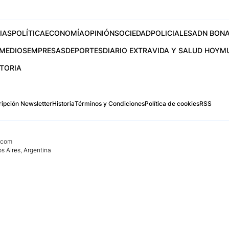
IAS
POLÍTICA
ECONOMÍA
OPINIÓN
SOCIEDAD
POLICIALES
ADN BONA
MEDIOS
EMPRESAS
DEPORTES
DIARIO EXTRA
VIDA Y SALUD HOY
M
STORIA
ipción Newsletter
Historia
Términos y Condiciones
Política de cookies
RSS
.com
os Aires, Argentina