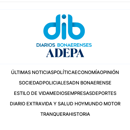
ÚLTIMAS NOTICIAS
POLÍTICA
ECONOMÍA
OPINIÓN
SOCIEDAD
POLICIALES
ADN BONAERENSE
ESTILO DE VIDA
MEDIOS
EMPRESAS
DEPORTES
DIARIO EXTRA
VIDA Y SALUD HOY
MUNDO MOTOR
TRANQUERA
HISTORIA