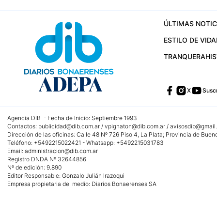
ÚLTIMAS NOTIC
ESTILO DE VIDA
TRANQUERA
HI
X
Suscr
Agencia DIB - Fecha de Inicio: Septiembre 1993
Contactos:
publicidad@dib.com.ar
/
vpignaton@dib.com.ar
/
avisosdib@gmail
Dirección de las oficinas: Calle 48 Nº 726 Piso 4, La Plata; Provincia de Buen
Teléfono: +5492215022421 - Whatsapp: +5492215031783
Email:
administracion@dib.com.ar
Registro DNDA Nº 32644856
Nº de edición: 9.890
Editor Responsable: Gonzalo Julián Irazoqui
Empresa propietaria del medio: Diarios Bonaerenses SA