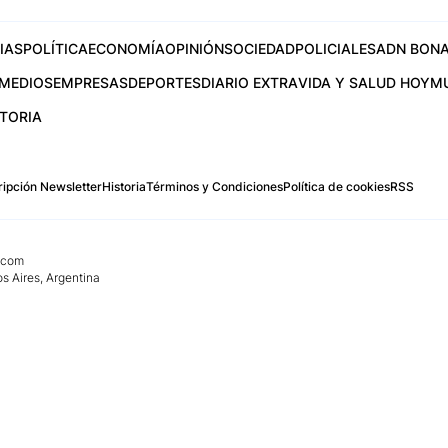
IAS
POLÍTICA
ECONOMÍA
OPINIÓN
SOCIEDAD
POLICIALES
ADN BONA
MEDIOS
EMPRESAS
DEPORTES
DIARIO EXTRA
VIDA Y SALUD HOY
M
STORIA
ipción Newsletter
Historia
Términos y Condiciones
Política de cookies
RSS
.com
os Aires, Argentina