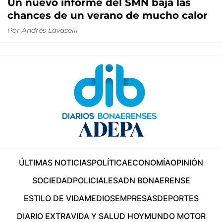
Un nuevo informe del SMN baja las
chances de un verano de mucho calor
Por
Andrés Lavaselli
ÚLTIMAS NOTICIAS
POLÍTICA
ECONOMÍA
OPINIÓN
SOCIEDAD
POLICIALES
ADN BONAERENSE
ESTILO DE VIDA
MEDIOS
EMPRESAS
DEPORTES
DIARIO EXTRA
VIDA Y SALUD HOY
MUNDO MOTOR