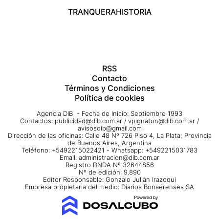
TRANQUERA
HISTORIA
RSS
Contacto
Términos y Condiciones
Política de cookies
Agencia DIB - Fecha de Inicio: Septiembre 1993
Contactos:
publicidad@dib.com.ar
/
vpignaton@dib.com.ar
/
avisosdib@gmail.com
Dirección de las oficinas: Calle 48 Nº 726 Piso 4, La Plata; Provincia
de Buenos Aires, Argentina
Teléfono: +5492215022421 - Whatsapp: +5492215031783
Email:
administracion@dib.com.ar
Registro DNDA Nº 32644856
Nº de edición: 9.890
Editor Responsable: Gonzalo Julián Irazoqui
Empresa propietaria del medio: Diarios Bonaerenses SA