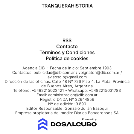
TRANQUERA
HISTORIA
RSS
Contacto
Términos y Condiciones
Política de cookies
Agencia DIB - Fecha de Inicio: Septiembre 1993
Contactos:
publicidad@dib.com.ar
/
vpignaton@dib.com.ar
/
avisosdib@gmail.com
Dirección de las oficinas: Calle 48 Nº 726 Piso 4, La Plata; Provincia
de Buenos Aires, Argentina
Teléfono: +5492215022421 - Whatsapp: +5492215031783
Email:
administracion@dib.com.ar
Registro DNDA Nº 32644856
Nº de edición: 9.890
Editor Responsable: Gonzalo Julián Irazoqui
Empresa propietaria del medio: Diarios Bonaerenses SA