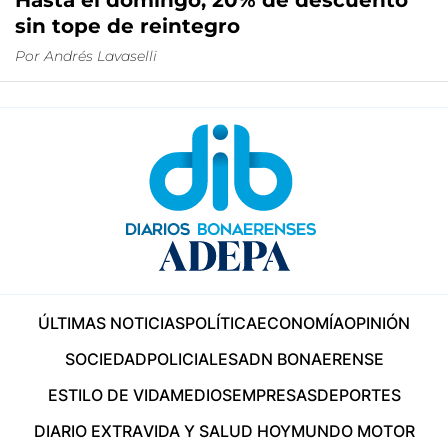
Hasta el domingo, 20% de descuento
sin tope de reintegro
Por
Andrés Lavaselli
ÚLTIMAS NOTICIAS
POLÍTICA
ECONOMÍA
OPINIÓN
SOCIEDAD
POLICIALES
ADN BONAERENSE
ESTILO DE VIDA
MEDIOS
EMPRESAS
DEPORTES
DIARIO EXTRA
VIDA Y SALUD HOY
MUNDO MOTOR