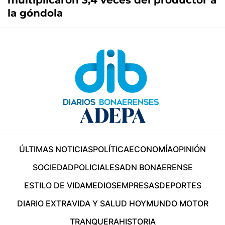
multiplicaron 3,4 veces del productor a
la góndola
ÚLTIMAS NOTICIAS
POLÍTICA
ECONOMÍA
OPINIÓN
SOCIEDAD
POLICIALES
ADN BONAERENSE
ESTILO DE VIDA
MEDIOS
EMPRESAS
DEPORTES
DIARIO EXTRA
VIDA Y SALUD HOY
MUNDO MOTOR
TRANQUERA
HISTORIA