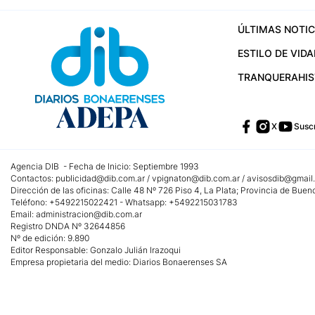
ÚLTIMAS NOTIC
ESTILO DE VIDA
TRANQUERA
HI
X
Suscr
Agencia DIB - Fecha de Inicio: Septiembre 1993
Contactos:
publicidad@dib.com.ar
/
vpignaton@dib.com.ar
/
avisosdib@gmail
Dirección de las oficinas: Calle 48 Nº 726 Piso 4, La Plata; Provincia de Buen
Teléfono: +5492215022421 - Whatsapp: +5492215031783
Email:
administracion@dib.com.ar
Registro DNDA Nº 32644856
Nº de edición: 9.890
Editor Responsable: Gonzalo Julián Irazoqui
Empresa propietaria del medio: Diarios Bonaerenses SA