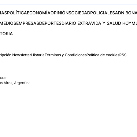
IAS
POLÍTICA
ECONOMÍA
OPINIÓN
SOCIEDAD
POLICIALES
ADN BONA
MEDIOS
EMPRESAS
DEPORTES
DIARIO EXTRA
VIDA Y SALUD HOY
M
STORIA
ipción Newsletter
Historia
Términos y Condiciones
Política de cookies
RSS
.com
os Aires, Argentina