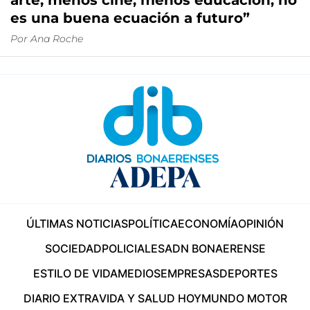
arte, menos cine, menos educación, no
es una buena ecuación a futuro”
Por
Ana Roche
ÚLTIMAS NOTICIAS
POLÍTICA
ECONOMÍA
OPINIÓN
SOCIEDAD
POLICIALES
ADN BONAERENSE
ESTILO DE VIDA
MEDIOS
EMPRESAS
DEPORTES
DIARIO EXTRA
VIDA Y SALUD HOY
MUNDO MOTOR