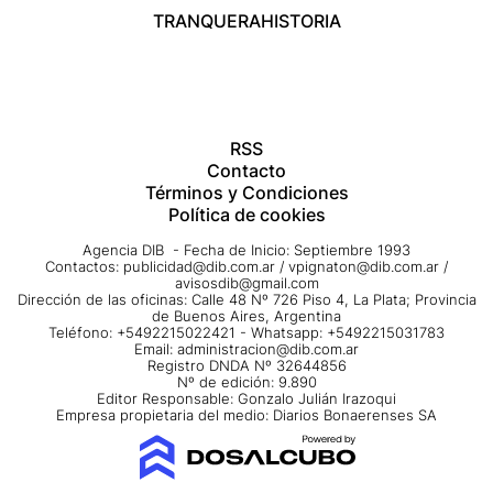
TRANQUERA
HISTORIA
RSS
Contacto
Términos y Condiciones
Política de cookies
Agencia DIB - Fecha de Inicio: Septiembre 1993
Contactos:
publicidad@dib.com.ar
/
vpignaton@dib.com.ar
/
avisosdib@gmail.com
Dirección de las oficinas: Calle 48 Nº 726 Piso 4, La Plata; Provincia
de Buenos Aires, Argentina
Teléfono: +5492215022421 - Whatsapp: +5492215031783
Email:
administracion@dib.com.ar
Registro DNDA Nº 32644856
Nº de edición: 9.890
Editor Responsable: Gonzalo Julián Irazoqui
Empresa propietaria del medio: Diarios Bonaerenses SA