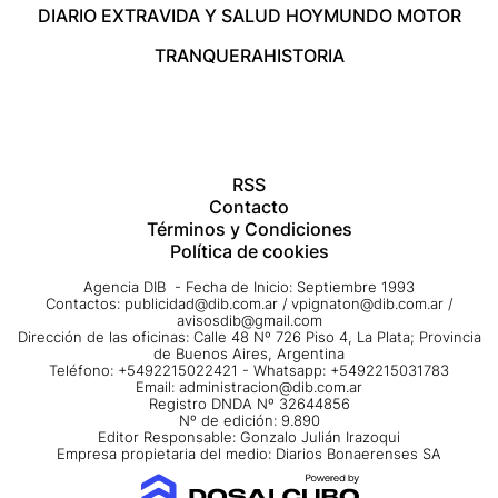
DIARIO EXTRA
VIDA Y SALUD HOY
MUNDO MOTOR
TRANQUERA
HISTORIA
RSS
Contacto
Términos y Condiciones
Política de cookies
Agencia DIB - Fecha de Inicio: Septiembre 1993
Contactos:
publicidad@dib.com.ar
/
vpignaton@dib.com.ar
/
avisosdib@gmail.com
Dirección de las oficinas: Calle 48 Nº 726 Piso 4, La Plata; Provincia
de Buenos Aires, Argentina
Teléfono: +5492215022421 - Whatsapp: +5492215031783
Email:
administracion@dib.com.ar
Registro DNDA Nº 32644856
Nº de edición: 9.890
Editor Responsable: Gonzalo Julián Irazoqui
Empresa propietaria del medio: Diarios Bonaerenses SA