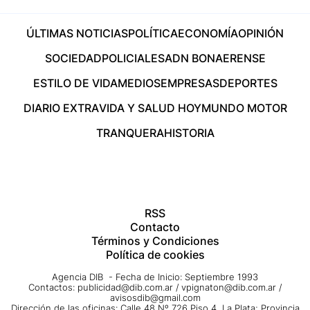
ÚLTIMAS NOTICIAS
POLÍTICA
ECONOMÍA
OPINIÓN
SOCIEDAD
POLICIALES
ADN BONAERENSE
ESTILO DE VIDA
MEDIOS
EMPRESAS
DEPORTES
DIARIO EXTRA
VIDA Y SALUD HOY
MUNDO MOTOR
TRANQUERA
HISTORIA
RSS
Contacto
Términos y Condiciones
Política de cookies
Agencia DIB - Fecha de Inicio: Septiembre 1993
Contactos:
publicidad@dib.com.ar
/
vpignaton@dib.com.ar
/
avisosdib@gmail.com
Dirección de las oficinas: Calle 48 Nº 726 Piso 4, La Plata; Provincia