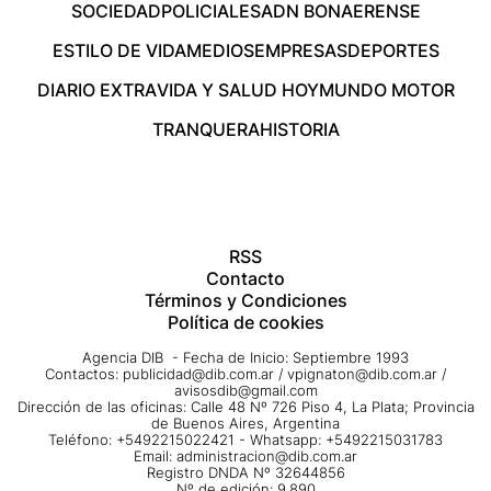
SOCIEDAD
POLICIALES
ADN BONAERENSE
ESTILO DE VIDA
MEDIOS
EMPRESAS
DEPORTES
DIARIO EXTRA
VIDA Y SALUD HOY
MUNDO MOTOR
TRANQUERA
HISTORIA
RSS
Contacto
Términos y Condiciones
Política de cookies
Agencia DIB - Fecha de Inicio: Septiembre 1993
Contactos:
publicidad@dib.com.ar
/
vpignaton@dib.com.ar
/
avisosdib@gmail.com
Dirección de las oficinas: Calle 48 Nº 726 Piso 4, La Plata; Provincia
de Buenos Aires, Argentina
Teléfono: +5492215022421 - Whatsapp: +5492215031783
Email:
administracion@dib.com.ar
Registro DNDA Nº 32644856
Nº de edición: 9.890