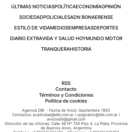
ÚLTIMAS NOTICIAS
POLÍTICA
ECONOMÍA
OPINIÓN
SOCIEDAD
POLICIALES
ADN BONAERENSE
ESTILO DE VIDA
MEDIOS
EMPRESAS
DEPORTES
DIARIO EXTRA
VIDA Y SALUD HOY
MUNDO MOTOR
TRANQUERA
HISTORIA
RSS
Contacto
Términos y Condiciones
Política de cookies
Agencia DIB - Fecha de Inicio: Septiembre 1993
Contactos:
publicidad@dib.com.ar
/
vpignaton@dib.com.ar
/
avisosdib@gmail.com
Dirección de las oficinas: Calle 48 Nº 726 Piso 4, La Plata; Provincia
de Buenos Aires, Argentina