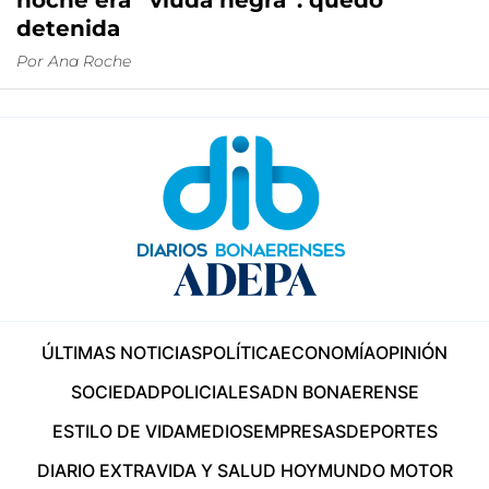
noche era “viuda negra”: quedó
detenida
Por
Ana Roche
ÚLTIMAS NOTICIAS
POLÍTICA
ECONOMÍA
OPINIÓN
SOCIEDAD
POLICIALES
ADN BONAERENSE
ESTILO DE VIDA
MEDIOS
EMPRESAS
DEPORTES
DIARIO EXTRA
VIDA Y SALUD HOY
MUNDO MOTOR