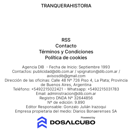
TRANQUERA
HISTORIA
RSS
Contacto
Términos y Condiciones
Política de cookies
Agencia DIB - Fecha de Inicio: Septiembre 1993
Contactos:
publicidad@dib.com.ar
/
vpignaton@dib.com.ar
/
avisosdib@gmail.com
Dirección de las oficinas: Calle 48 Nº 726 Piso 4, La Plata; Provincia
de Buenos Aires, Argentina
Teléfono: +5492215022421 - Whatsapp: +5492215031783
Email:
administracion@dib.com.ar
Registro DNDA Nº 32644856
Nº de edición: 9.890
Editor Responsable: Gonzalo Julián Irazoqui
Empresa propietaria del medio: Diarios Bonaerenses SA